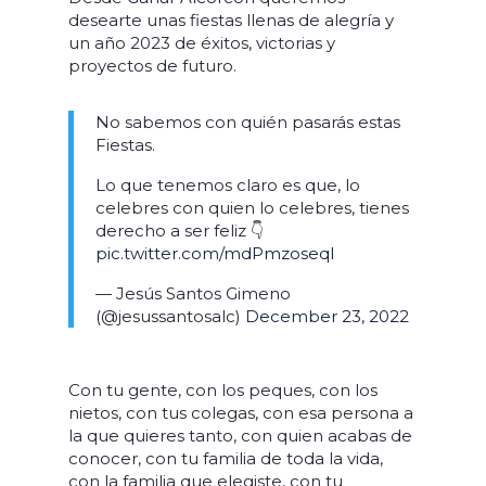
desearte unas fiestas llenas de alegría y
un año 2023 de éxitos, victorias y
proyectos de futuro.
No sabemos con quién pasarás estas
Fiestas.
Lo que tenemos claro es que, lo
celebres con quien lo celebres, tienes
derecho a ser feliz 👇
pic.twitter.com/mdPmzoseqI
— Jesús Santos Gimeno
(@jesussantosalc)
December 23, 2022
Con tu gente, c
on los peques, c
on los
nietos, c
on tus colegas, c
on esa persona a
la que quieres tanto, c
on quien acabas de
conocer, c
on tu familia de toda la vida,
c
on la familia que elegiste, c
on tu