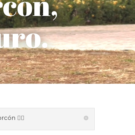
rcón,
uro.
cón 👇🏻