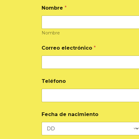
Nombre
*
Nombre
Correo electrónico
*
N
Teléfono
o
m
b
r
e
C
Fecha de nacimiento
o
r
r
e