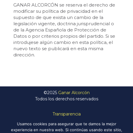
GANAR ALCORCÓN se reserva el derecho de
modificar su política de privacidad en el
supuesto de que exista un cambio de la
legislación vigente, doctrina jurisprudencial o
de la Agencia Española de Protección de
Datos o por criterios propios del partido. Si se
introdujese algún cambio en esta política, el
nuevo texto se publicará en esta misma
dirección.
©2025
Ganar Alcorcón
Todos los derechos reservados
Transparencia
Política de Privacidad
Usamos cookies para asegurar que te damos la mejor
Aviso Legal
experiencia en nuestra web. Si continúas usando este sitio,
Política de Cookies