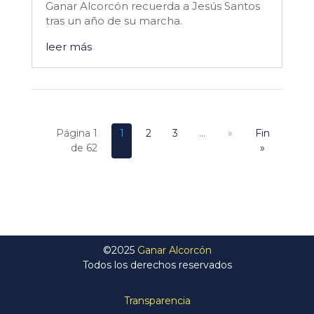
Ganar Alcorcón recuerda a Jesús Santos
tras un año de su marcha.
leer más
Página 1
1
2
3
...
»
Fin
de 62
»
©2025
Ganar Alcorcón
Todos los derechos reservados
Transparencia