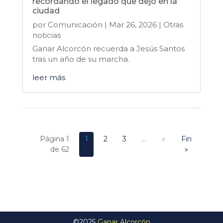
recordando el legado que dejó en la
ciudad
por
Comunicación
|
Mar 26, 2026
|
Otras
noticias
Ganar Alcorcón recuerda a Jesús Santos
tras un año de su marcha.
leer más
Página 1
1
2
3
...
»
Fin
de 62
»
©2025
Ganar Alcorcón