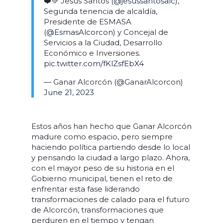
❤️💚 Jesús Santos (
@jesussantosalc
),
Segunda tenencia de alcaldía,
Presidente de ESMASA
(
@EsmasAlcorcon
) y Concejal de
Servicios a la Ciudad, Desarrollo
Económico e Inversiones.
pic.twitter.com/fKlZsfEbX4
— Ganar Alcorcón (@GanarAlcorcon)
June 21, 2023
Estos años han hecho que Ganar Alcorcón
madure como espacio, pero siempre
haciendo política partiendo desde lo local
y pensando la ciudad a largo plazo. Ahora,
con el mayor peso de su historia en el
Gobierno municipal, tienen el reto de
enfrentar esta fase liderando
transformaciones de calado para el futuro
de Alcorcón, transformaciones que
perduren en el tiempo y tengan