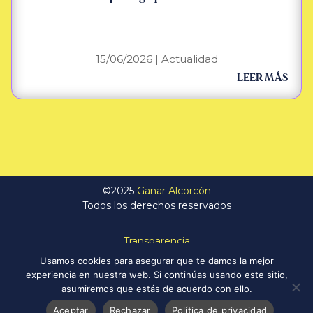
15/06/2026
|
Actualidad
LEER MÁS
©2025
Ganar Alcorcón
Todos los derechos reservados
Transparencia
Política de Privacidad
Usamos cookies para asegurar que te damos la mejor
Aviso Legal
experiencia en nuestra web. Si continúas usando este sitio,
Política de Cookies
asumiremos que estás de acuerdo con ello.
Aceptar
Rechazar
Política de privacidad