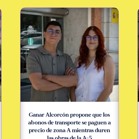
Ganar Alcorcón propone que los
abonos de transporte se paguen a
precio de zona A mientras duren
las obras de la A-5