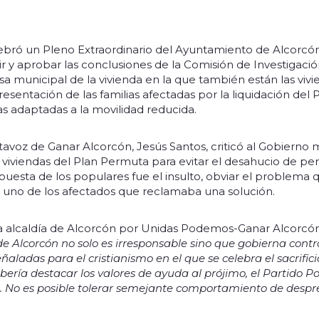
ebró un Pleno Extraordinario del Ayuntamiento de Alcorcón,
ir y aprobar las conclusiones de la Comisión de Investigació
municipal de la vivienda en la que también están las vivi
resentación de las familias afectadas por la liquidación del
as adaptadas a la movilidad reducida.
tavoz de Ganar Alcorcón, Jesús Santos, criticó al Gobierno 
s viviendas del Plan Permuta para evitar el desahucio de p
spuesta de los populares fue el insulto, obviar el problema
 a uno de los afectados que reclamaba una solución.
la alcaldía de Alcorcón por Unidas Podemos-Ganar Alcorcó
de Alcorcón no solo es irresponsable sino que gobierna contra
ñaladas para el cristianismo en el que se celebra el sacrifici
bería destacar los valores de ayuda al prójimo, el Partido P
te. No es posible tolerar semejante comportamiento de despr