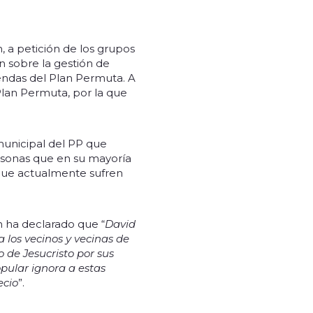
 a petición de los grupos
n sobre la gestión de
endas del Plan Permuta. A
 Plan Permuta, por la que
municipal del PP que
ersonas que en su mayoría
 que actualmente sufren
n ha declarado que “
David
 los vecinos y vecinas de
o de Jesucristo por sus
opular ignora a estas
ecio
”.