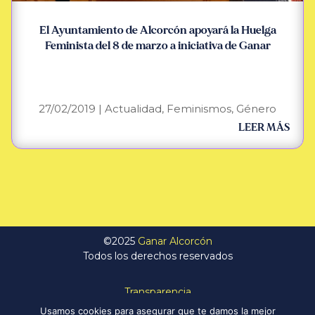
El Ayuntamiento de Alcorcón apoyará la Huelga
Feminista del 8 de marzo a iniciativa de Ganar
27/02/2019
|
Actualidad
,
Feminismos
,
Género
LEER MÁS
©2025
Ganar Alcorcón
Todos los derechos reservados
Transparencia
Política de Privacidad
Usamos cookies para asegurar que te damos la mejor