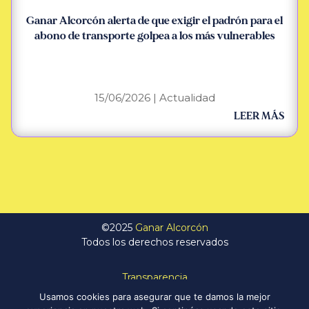
Ganar Alcorcón alerta de que exigir el padrón para el
abono de transporte golpea a los más vulnerables
15/06/2026
|
Actualidad
LEER MÁS
©2025
Ganar Alcorcón
Todos los derechos reservados
Transparencia
Política de Privacidad
Usamos cookies para asegurar que te damos la mejor
Aviso Legal