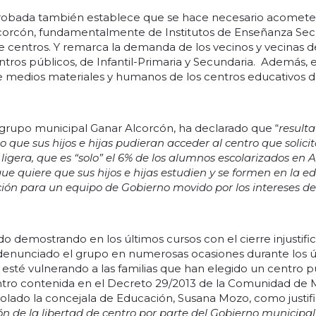
robada también establece que se hace necesario acometer
lcorcón, fundamentalmente de Institutos de Enseñanza Secu
de centros. Y remarca la demanda de los vecinos y vecinas d
tros públicos, de Infantil-Primaria y Secundaria. Además, 
de medios materiales y humanos de los centros educativos
 grupo municipal Ganar Alcorcón, ha declarado que “
result
o que sus hijos e hijas pudieran acceder al centro que solici
 ligera, que es “solo” el 6% de los alumnos escolarizados en 
e quiere que sus hijos e hijas estudien y se formen en la e
ción para un equipo de Gobierno movido por los intereses de
do demostrando en los últimos cursos con el cierre injustif
 denunciado el grupo en numerosas ocasiones durante los úl
esté vulnerando a las familias que han elegido un centro pú
ntro contenida en el Decreto 29/2013 de la Comunidad de 
lado la concejala de Educación, Susana Mozo, como justifi
ión de la libertad de centro por parte del Gobierno municipa