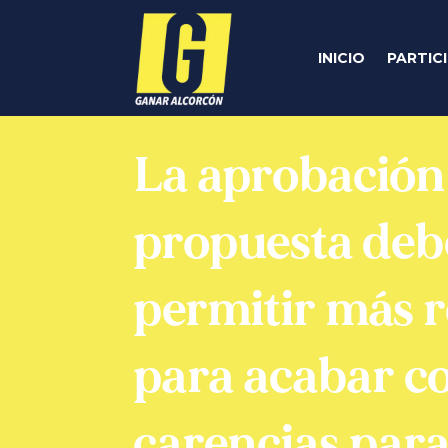
INICIO
PARTIC
La aprobación 
propuesta deb
permitir más 
para acabar co
carencias para