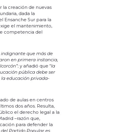
 la creación de nuevas
ndaria, dada la
el Ensanche Sur para la
exige el mantenimiento,
 de competencia del
a indignante que más de
taron en primera instancia,
Alcorcón”
; y añadió que “
la
ducación pública debe ser
 la educación privada-
icado de aulas en centros
timos dos años. Resulta,
blico el derecho legal a la
Madrid –razón que,
cación para defender la
l del Partido Popular es