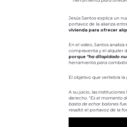
herramienta para ofrecer 
Jesús Santos explica un nue
portavoz de la alianza en
vivienda para ofrecer al
En el video, Santos analiz
compraventa y el alquiler d
porque
“ha dilapidado nu
herramienta para combatir
El objetivo que vertebra l
A su juicio, las institucion
derecho. “
Es el momento de
basta de echar balones fue
resaltó el portavoz de la f