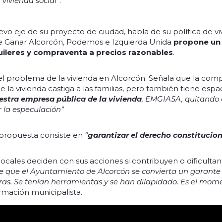
vivienda social
”.
vo eje de su proyecto de ciudad, habla de su política de vi
tre Ganar Alcorcón, Podemos e Izquierda Unida
propone un 
quileres y compraventa a precios razonables
.
a el problema de la vivienda en Alcorcón. Señala que la com
e la vivienda castiga a las familias, pero también tiene esp
estra empresa pública de la vivienda
, EMGIASA, quitando 
 la especulación”
a propuesta consiste en
“
garantizar el derecho constitucion
es locales deciden con sus acciones si contribuyen o dificult
 que el Ayuntamiento de Alcorcón se convierta un garante a
ras. Se tenían herramientas y se han dilapidado. Es el mom
ormación municipalista.