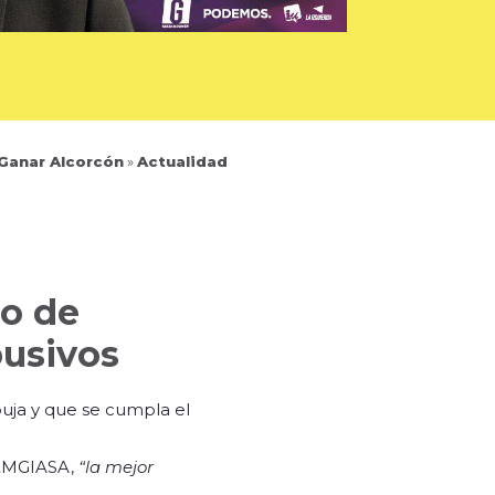
 Ganar Alcorcón
»
Actualidad
co de
busivos
buja y que se cumpla el
, EMGIASA,
“la mejor