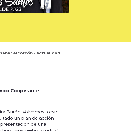
 Ganar Alcorcón
»
Actualidad
ívico Cooperante
ita Burón. Volvemos a este
tado un plan de acción
la presentación de una
s, hijos, nietas y nietos”,