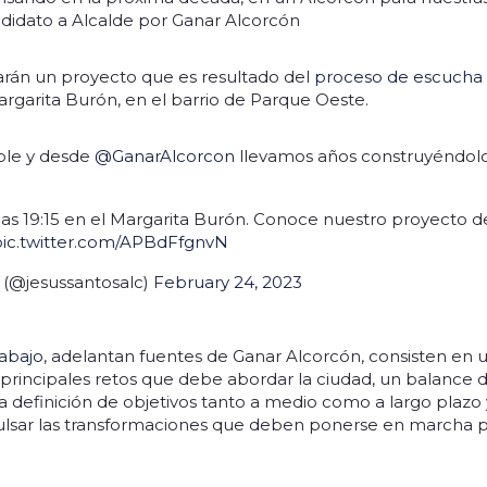
ndidato a Alcalde por Ganar Alcorcón
arán un proyecto que es resultado del
proceso de escucha
rgarita Burón, en el barrio de Parque Oeste.
ible y desde
@GanarAlcorcon
llevamos años construyéndolo
las 19:15 en el Margarita Burón. Conoce nuestro proyecto d
pic.twitter.com/APBdFfgnvN
 (@jesussantosalc)
February 24, 2023
rabajo
, adelantan fuentes de Ganar Alcorcón, consisten en
s principales retos que debe abordar la ciudad, un balance d
na definición de objetivos tanto a medio como a largo plazo
lsar las transformaciones que deben ponerse en marcha p