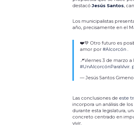
destacó
Jesús Santos
, ca
Los municipalistas present
año, precisamente en el Ma
❤️💚 Otro futuro es pos
amor por
#Alcorcón
.
📍Viernes 3 de marzo a 
#UnAlcorcónParaVivir
.
— Jesús Santos Gimeno
Las conclusiones de
este t
incorpora un análisis de lo
durante esta legislatura, u
concreto centrado en impu
vivir.