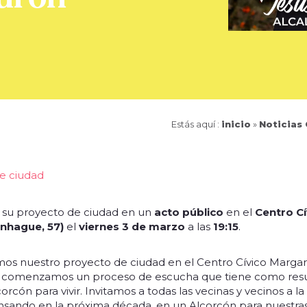
Estás aquí :
inicio
»
Noticias
e ciudad
 su proyecto de ciudad en un
acto público
en el
Centro C
nhague, 57)
el
viernes 3 de marzo
a las
19:15
.
os nuestro proyecto de ciudad en el Centro Cívico Margar
 comenzamos un proceso de escucha que tiene como resul
rcón para vivir. Invitamos a todas las vecinas y vecinos a 
ndo en la próxima década, en un Alcorcón para nuestras hija