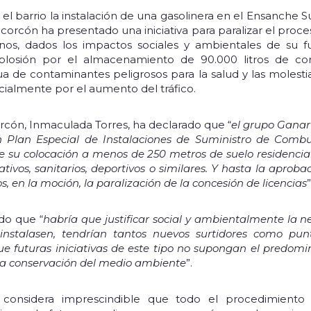
el barrio la instalación de una gasolinera en el Ensanche Su
corcón ha presentado una iniciativa para paralizar el proces
inos, dados los impactos sociales y ambientales de su f
plosión por el almacenamiento de 90.000 litros de com
ua de contaminantes peligrosos para la salud y las molesti
ialmente por el aumento del tráfico.
rcón, Inmaculada Torres, ha declarado que “
el grupo Ganar
 Plan Especial de Instalaciones de Suministro de Combus
de su colocación a menos de 250 metros de suelo residenci
tivos, sanitarios, deportivos o similares. Y hasta la aproba
en la moción, la paralización de la concesión de licencias
”
ado que “
habría que justificar social y ambientalmente la n
 instalasen, tendrían tantos nuevos surtidores como pu
que futuras iniciativas de este tipo no supongan el predom
y la conservación del medio ambiente
”.
considera imprescindible que todo el procedimiento 