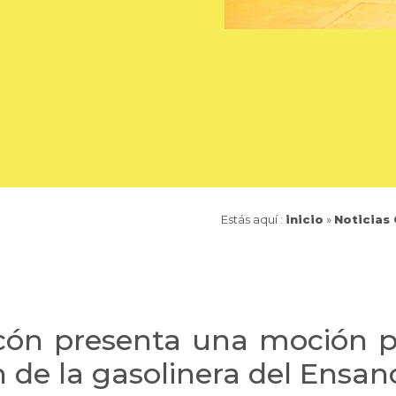
Estás aquí :
inicio
»
Noticias
cón presenta una moción pa
ón de la gasolinera del Ensa