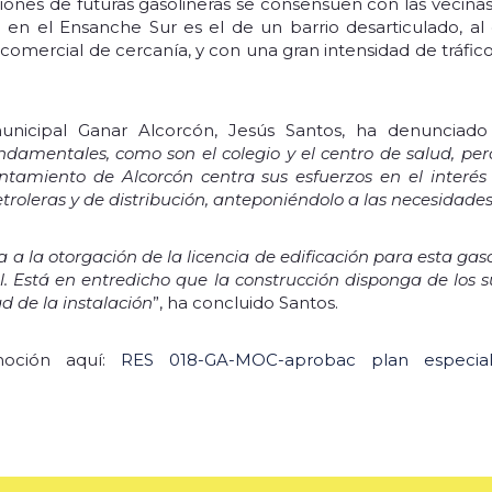
iones de futuras gasolineras se consensúen con las vecin
a en el Ensanche Sur es el de un barrio desarticulado, a
 comercial de cercanía, y con una gran intensidad de tráfico
unicipal Ganar Alcorcón, Jesús Santos, ha denunciado
damentales, como son el colegio y el centro de salud, per
ntamiento de Alcorcón centra sus esfuerzos en el interé
troleras y de distribución, anteponiéndolo a las necesidade
a la otorgación de la licencia de edificación para esta ga
. Está en entredicho que la construcción disponga de los su
d de la instalación
”, ha concluido Santos.
moción aquí:
RES 018-GA-MOC-aprobac plan especial 