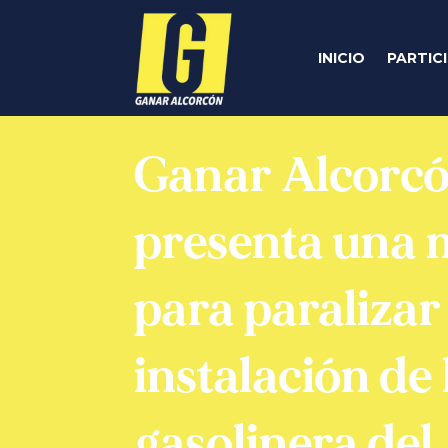
INICIO
PARTIC
Ganar Alcorc
presenta una 
para paralizar
instalación de 
gasolinera del