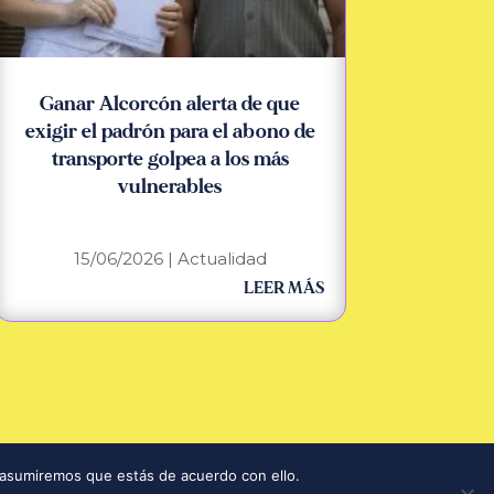
Ganar Alcorcón alerta de que
exigir el padrón para el abono de
transporte golpea a los más
vulnerables
15/06/2026
|
Actualidad
LEER MÁS
ación
|
Política de Privacidad
|
Aviso Legal
|
Política de Cookies
 asumiremos que estás de acuerdo con ello.