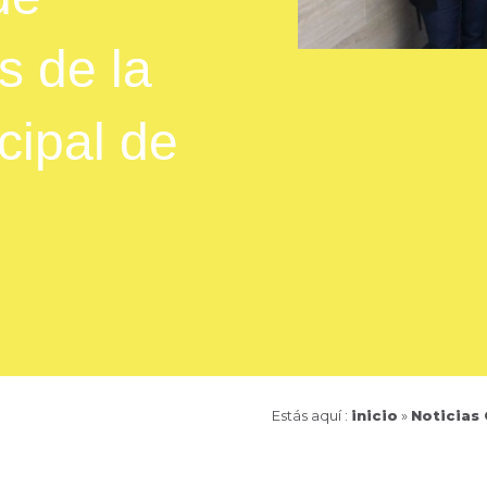
s de la
ipal de
Estás aquí :
inicio
»
Noticias