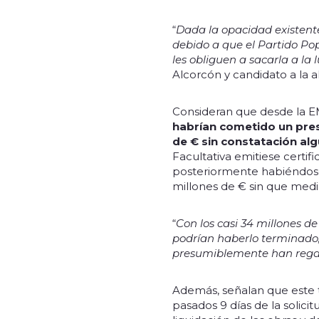
“
Dada la opacidad existent
debido a que el Partido Pop
les obliguen a sacarla a la 
Alcorcón y candidato a la al
Consideran que desde la E
habrían cometido un presu
de € sin constatación al
Facultativa emitiese certifi
posteriormente habiéndose 
millones de € sin que medi
“
Con los casi 34 millones d
podrían haberlo terminado;
presumiblemente han regal
Además, señalan que este tr
pasados 9 días de la solic