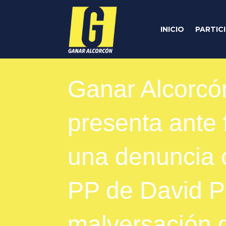
INICIO
PARTIC
Ganar Alcorcó
presenta ante f
una denuncia c
PP de David P
malversación 