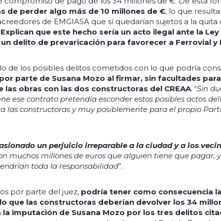
 de compromiso de pago de los 34 millones de €. De esta fo
as de perder algo más de 10 millones de €
, lo que result
acreedores de EMGIASA que sí quedarían sujetos a la quita
.
Explican que este hecho sería un acto ilegal ante la Le
un delito de prevaricación para favorecer a Ferrovial y
lo de los posibles delitos cometidos con lo que podría const
or parte de Susana Mozo al firmar, sin facultades para 
e las obras con las dos constructoras del CREAA
. “
Sin du
ne ese contrato pretendía esconder estos posibles actos del
ra las constructoras y muy posiblemente para el propio Par
asionado un perjuicio irreparable a la ciudad y a los veci
Son muchos millones de euros que alguien tiene que pagar, 
tendrían toda la responsabilidad
”.
s por parte del juez,
podría tener como consecuencia la
 lo que las constructoras deberían devolver los 34 mill
 la imputación de Susana Mozo por los tres delitos cita