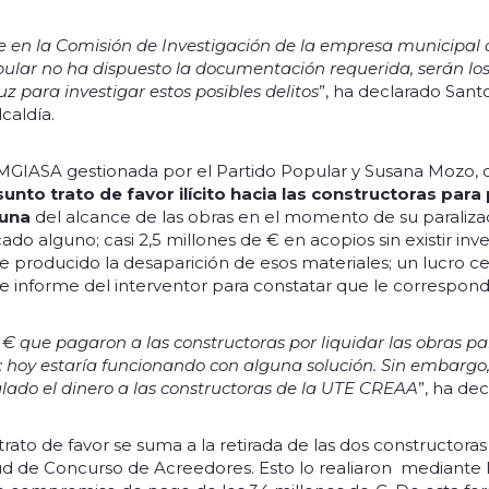
e en la Comisión de Investigación de la empresa municipal 
ular no ha dispuesto la documentación requerida, serán los j
luz para investigar estos posibles delitos
”, ha declarado Sant
caldía.
MGIASA gestionada por el Partido Popular y Susana Mozo,
nto trato de favor ilícito hacia las constructoras para 
guna
del alcance de las obras en el momento de su paralizac
cado alguno; casi 2,5 millones de € en acopios sin existir inv
producido la desaparición de esos materiales; un lucro ce
e informe del interventor para constatar que le correspond
e € que pagaron a las constructoras por liquidar las obras 
 hoy estaría funcionando con alguna solución. Sin embargo,
ado el dinero a las constructoras de la UTE CREAA
”, ha de
ato de favor se suma a la retirada de las dos constructora
itud de Concurso de Acreedores. Esto lo realiaron mediante 