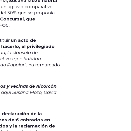
rma
, Susana Mozo habría
a un agravio comparativo
 del 30% que se proponía
y Concursal, que
 FCC.
ituir
un acto de
hacerlo, el privilegiado
da, la cláusula de
ictivos que habrían
tido Popular
”, ha remarcado
nos y vecinas de Alcorcón
y aquí Susana Mozo, David
 declaración de la
ones de € cobrados en
dos y la reclamación de