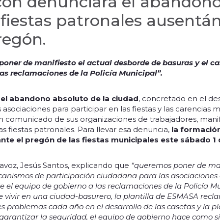
cón denunciará el abandono
 fiestas patronales ausentá
regón.
poner de manifiesto el actual desborde de basuras y el c
as reclamaciones de la Policía Municipal”.
el abandono absoluto de la ciudad
, concretado en el de
asociaciones para participar en las fiestas y las carencias m
n comunicado de sus organizaciones de trabajadores, mani
as fiestas patronales. Para llevar esa denuncia,
la formación
nte el pregón de las fiestas municipales este sábado 1
tavoz, Jesús Santos, explicando que
“queremos poner de man
canismos de participación ciudadana para las asociaciones d
 el equipo de gobierno a las reclamaciones de la Policía Mu
e vivir en una ciudad-basurero, la plantilla de ESMASA recl
 problemas cada año en el desarrollo de las casetas y la plan
garantizar la seguridad, el equipo de gobierno hace como s