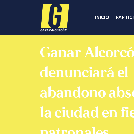
INICIO
PARTIC
Ganar Alcorc
denunciará el
abandono abso
la ciudad en fi
patronales