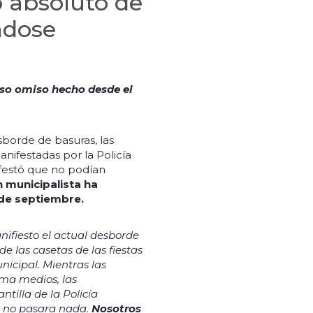
 absoluto de
ndose
aso omiso hecho desde el
sborde de basuras, las
anifestadas por la Policía
festó que no podían
 municipalista ha
 de septiembre.
ifiesto el actual desborde
e las casetas de las fiestas
nicipal. Mientras las
ama medios, las
tilla de la Policía
i no pasara nada.
Nosotros