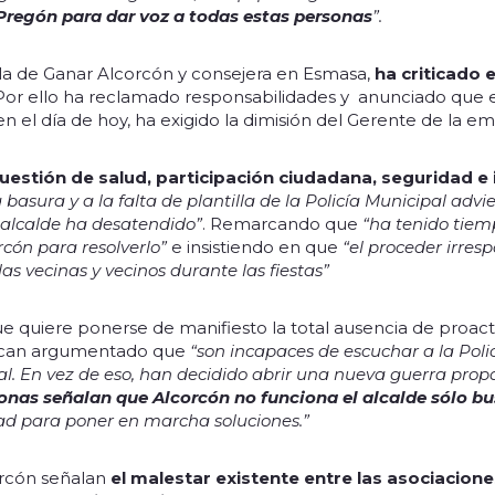
regón para dar voz a todas estas personas
”.
la de Ganar Alcorcón y consejera en Esmasa,
ha criticado 
 Por ello ha reclamado responsabilidades y anunciado que 
n el día de hoy, ha exigido la dimisión del Gerente de la e
uestión de salud, participación ciudadana, seguridad 
a basura y a la falta de plantilla de la Policía Municipal adv
l alcalde ha desatendido”
. Remarcando que
“ha tenido tiem
cón para resolverlo”
e insistiendo en que
“el proceder irres
as vecinas y vecinos durante las fiestas”
 quiere ponerse de manifiesto la total ausencia de proact
plican argumentado que
“son incapaces de escuchar a la Poli
nal. En vez de eso, han decidido abrir una nueva guerra prop
nas señalan que Alcorcón no funciona el alcalde sólo bu
d para poner en marcha soluciones.”
rcón señalan
el malestar existente entre las asociacione