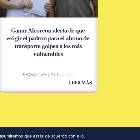
Ganar Alcorcón alerta de que
exigir el padrón para el abono de
transporte golpea a los más
vulnerables
15/06/2026
|
Actualidad
LEER MÁS
ación
|
Política de Privacidad
|
Aviso Legal
|
Política de Cookies
 asumiremos que estás de acuerdo con ello.