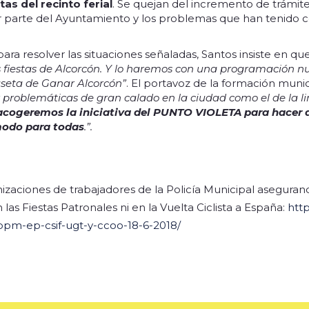
as del recinto ferial
. Se quejan del incremento de trámite
r parte del Ayuntamiento y los problemas que han tenido co
 para resolver las situaciones señaladas, Santos insiste en qu
 fiestas de Alcorcón. Y lo haremos con una programación nu
seta de Ganar Alcorcón”
. El portavoz de la formación munic
r problemáticas de gran calado en la ciudad como el de la l
acogeremos la iniciativa del PUNTO VIOLETA para hacer d
modo para todas
.”.
izaciones de trabajadores de la Policía Municipal asegura
 las Fiestas Patronales ni en la Vuelta Ciclista a España:
htt
pm-ep-csif-ugt-y-ccoo-18-6-2018/