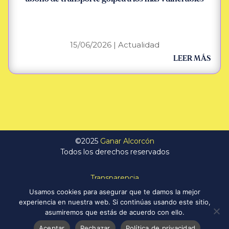
15/06/2026
|
Actualidad
LEER MÁS
©2025
Ganar Alcorcón
Todos los derechos reservados
Transparencia
Política de Privacidad
Usamos cookies para asegurar que te damos la mejor
Aviso Legal
experiencia en nuestra web. Si continúas usando este sitio,
Política de Cookies
asumiremos que estás de acuerdo con ello.
Aceptar
Rechazar
Política de privacidad