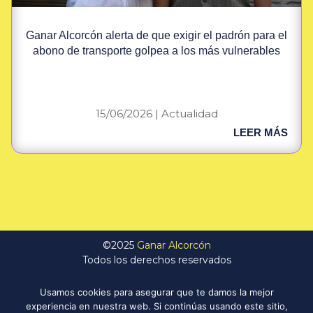
Ganar Alcorcón alerta de que exigir el padrón para el
abono de transporte golpea a los más vulnerables
15/06/2026
|
Actualidad
LEER MÁS
©2025
Ganar Alcorcón
Todos los derechos reservados
Usamos cookies para asegurar que te damos la mejor
Transparencia
experiencia en nuestra web. Si continúas usando este sitio,
Política de Privacidad