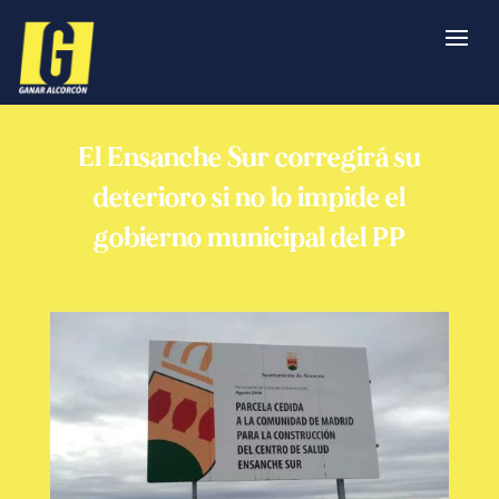
El Ensanche Sur corregirá su
deterioro si no lo impide el
gobierno municipal del PP