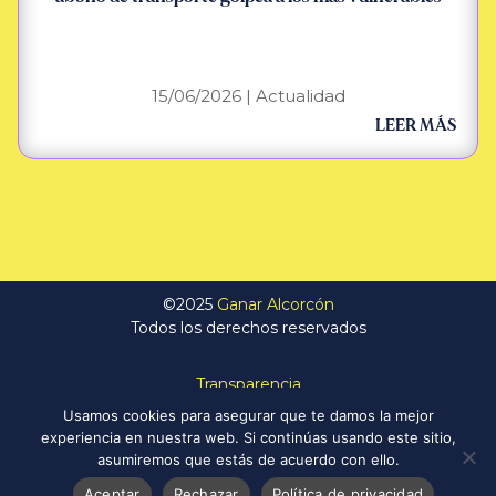
15/06/2026
|
Actualidad
LEER MÁS
©2025
Ganar Alcorcón
Todos los derechos reservados
Transparencia
Política de Privacidad
Usamos cookies para asegurar que te damos la mejor
Aviso Legal
experiencia en nuestra web. Si continúas usando este sitio,
Política de Cookies
asumiremos que estás de acuerdo con ello.
Aceptar
Rechazar
Política de privacidad