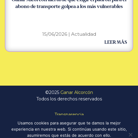
abono de transporte golpea a los más vulnerables
15/06/2026
|
Actualidad
LEER MÁS
©2025
Ganar Alcorcón
Todos los derechos reservados
Transparencia
Política de Privacidad
Usamos cookies para asegurar que te damos la mejor
Aviso Legal
experiencia en nuestra web. Si continúas usando este sitio,
Política de Cookies
asumiremos que estás de acuerdo con ello.