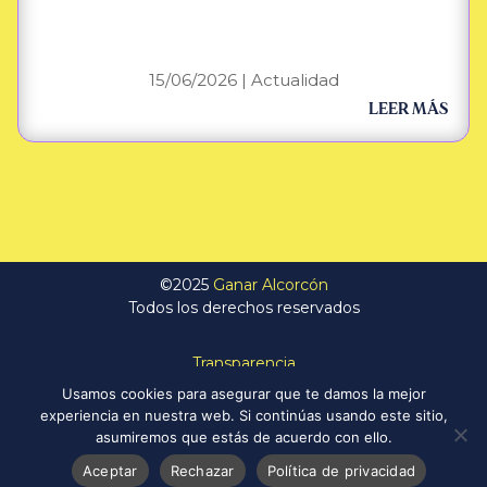
15/06/2026
|
Actualidad
LEER MÁS
©2025
Ganar Alcorcón
Todos los derechos reservados
Transparencia
Política de Privacidad
Usamos cookies para asegurar que te damos la mejor
Aviso Legal
experiencia en nuestra web. Si continúas usando este sitio,
Política de Cookies
asumiremos que estás de acuerdo con ello.
Aceptar
Rechazar
Política de privacidad