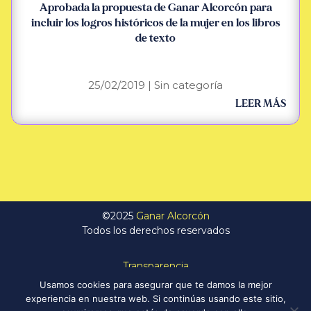
Aprobada la propuesta de Ganar Alcorcón para
incluir los logros históricos de la mujer en los libros
de texto
25/02/2019
|
Sin categoría
LEER MÁS
©2025
Ganar Alcorcón
Todos los derechos reservados
Transparencia
Política de Privacidad
Usamos cookies para asegurar que te damos la mejor
Aviso Legal
experiencia en nuestra web. Si continúas usando este sitio,
Política de Cookies