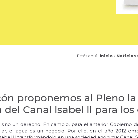
Estás aquí :
inicio
»
Noticias
cón proponemos al Pleno la
 del Canal Isabel II para lo
io sino un derecho. En cambio, para el anterior Gobierno 
ar, el agua es un negocio. Por ello, en el año 2012 em
 Isabel II transformándolo en una sociedad anónima: Canal G