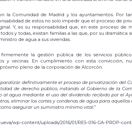
 son la Comunidad de Madrid y los ayuntamientos. Por ta
sabilidad de estos no solo impedir que el proceso de priv
iginal. Y, es su responsabilidad que, en este proceso de 
odos y todas, existan familias a las que, por su dramática 
inistro de agua a sus viviendas.
firmemente la gestión pública de los servicios públicos
os y vecinas. En cumplimiento con esta convicción, n
próximo pleno de la corporación de Alcorcón.
“
paralizar definitivamente el proceso de privatización del C
entidad de derecho público, instando al Gobierno de la Co
 al agua mediante el uso del dividendo recibido por el A
otros, eliminar los cortes y condenas de agua para aquell
í como asegurar un suministro mínimo vital
.”
o/nueva/wp-content/uploads/2016/01/RES-016-GA-PROP-cont