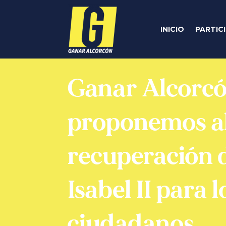
INICIO
PARTIC
Ganar Alcorc
proponemos al
recuperación 
Isabel II para l
ciudadanos