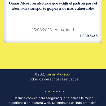
Ganar Alcorcón alerta de que exigir el padrón para el
abono de transporte golpea a los más vulnerables
15/06/2026
|
Actualidad
LEER MÁS
©2025
Ganar Alcorcón
Todos los derechos reservados
Transparencia
Política de Privacidad
Usamos cookies para asegurar que te damos la mejor
Aviso Legal
experiencia en nuestra web. Si continúas usando este sitio,